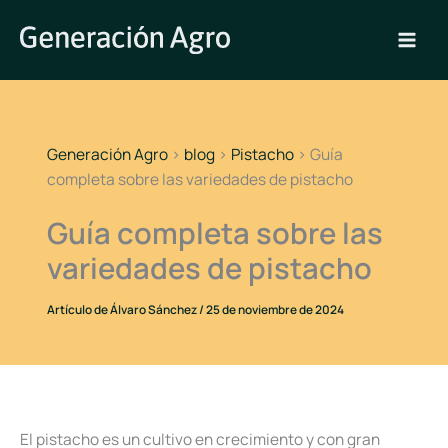
Ir
al
contenido
Generación Agro
>
blog
>
Pistacho
>
Guía
completa sobre las variedades de pistacho
Guía completa sobre las
variedades de pistacho
Artículo de
Álvaro Sánchez
/
25 de noviembre de 2024
El pistacho es un cultivo en crecimiento y con gran