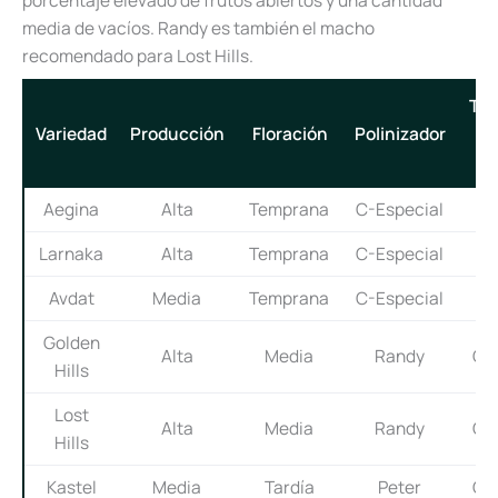
media de vacíos. Randy es también el macho
recomendado para Lost Hills.
Ta
Variedad
Producción
Floración
Polinizador
d
Fr
Aegina
Alta
Temprana
C-Especial
Me
Larnaka
Alta
Temprana
C-Especial
Me
Avdat
Media
Temprana
C-Especial
Me
Golden
Alta
Media
Randy
Gr
Hills
Lost
Alta
Media
Randy
Gr
Hills
Kastel
Media
Tardía
Peter
Gr