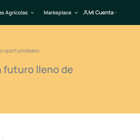
Mi Cuenta
s Agrícolas
Markeplace
 de oportunidades
 futuro lleno de