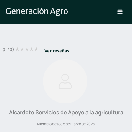
Ir
al
contenido
★
★
★
★
★
(0 / 5)
Ver reseñas
Alcardete Servicios de Apoyo a la agricultura
Miembro desde 5 de marzo de 2025