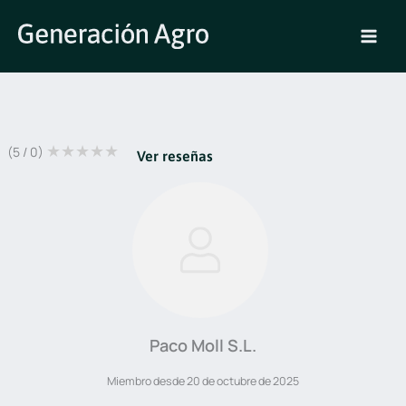
Ir
al
contenido
★
★
★
★
★
(0 / 5)
Ver reseñas
Paco Moll S.L.
Miembro desde 20 de octubre de 2025