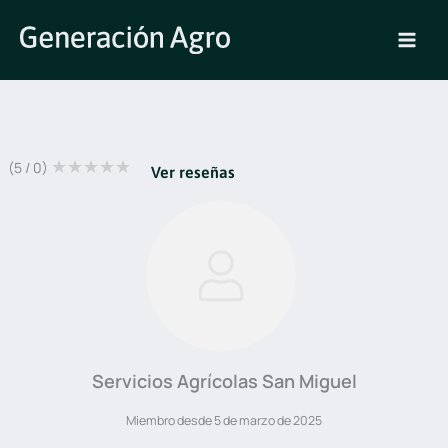
Ir
al
contenido
★
★
★
★
★
(0 / 5)
Ver reseñas
Servicios Agrícolas San Miguel
Miembro desde 5 de marzo de 2025