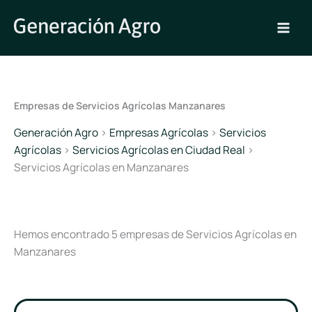
Ir
al
contenido
Empresas de Servicios Agrícolas Manzanares
Generación Agro
>
Empresas Agrícolas
>
Servicios
Agrícolas
>
Servicios Agrícolas en Ciudad Real
>
Servicios Agrícolas en Manzanares
Hemos encontrado 5 empresas de Servicios Agrícolas en
Manzanares