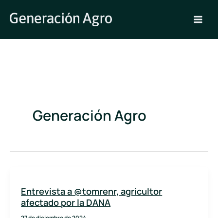
Ir
al
contenido
Generación Agro
Entrevista a @tomrenr, agricultor
afectado por la DANA
27 de diciembre de 2024