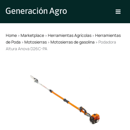
Ir
al
contenido
Home
»
Marketplace
»
Herramientas Agrícolas
»
Herramientas
de Poda
»
Motosierras
»
Motosierras de gasolina
» Podadora
Altura Anova D26C-PA