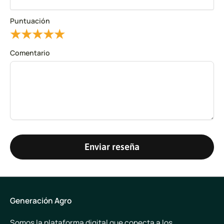
Puntuación
★
★
★
★
★
Comentario
Enviar reseña
Generación Agro
Somos la plataforma digital que conecta a los