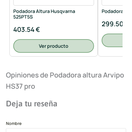
Podadora Altura Husqvarna
Podadora Alt
525PT5S
299.50 €
403.54 €
V
Ver producto
Opiniones de Podadora altura Arvipo
HS37 pro
Deja tu reseña
Nombre