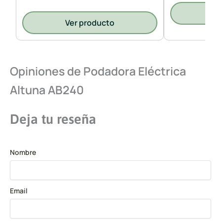
V
Ver producto
Opiniones de Podadora Eléctrica
Altuna AB240
Deja tu reseña
Nombre
Email