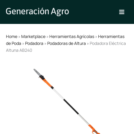
Ir
al
contenido
Home
»
Marketplace
»
Herramientas Agrícolas
»
Herramientas
de Poda
»
Podadora
»
Podadoras de Altura
» Podadora Eléctrica
Altuna AB240