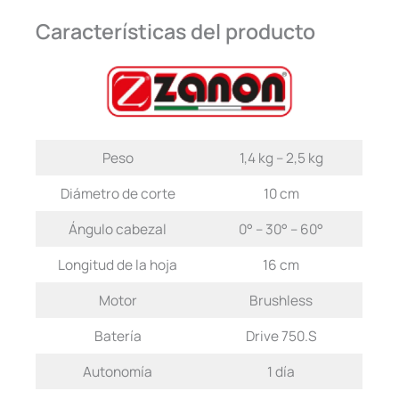
Características del producto
Peso
1,4 kg – 2,5 kg
Diámetro de corte
10 cm
Ángulo cabezal
0° – 30° – 60°
Longitud de la hoja
16 cm
Motor
Brushless
Batería
Drive 750.S
Autonomía
1 día