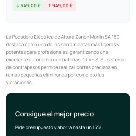
↓ 649,00 €
↑ 949,00 €
La Podadora Eléctrica de Altura Zanon Marlin SA 160
destaca como una de las herramientas más ligeras y
potentes para profesionales, garantizando una
excelente autonomía con baterías DRIVE.S. Su sistema
de contrapesos permite realizar cortes precisos en
ramas pequeñas eliminando por completo las
vibraciones.
Consigue el mejor precio
Pide presupuesto y ahorra hasta un 15%.