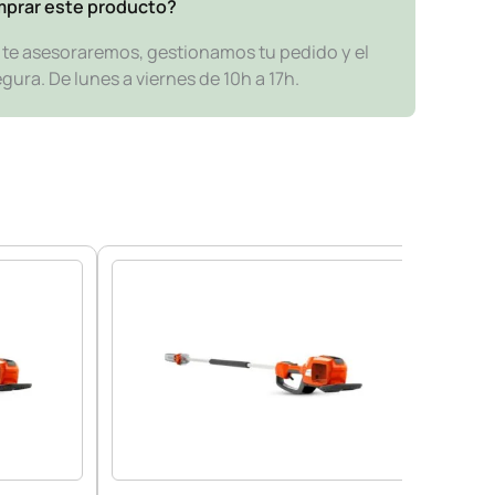
mprar este producto?
y te asesoraremos, gestionamos tu pedido y el
ra. De lunes a viernes de 10h a 17h.