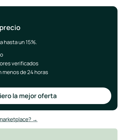
 precio
a hasta un 15%.
to
ores verificados
 menos de 24 horas
ero la mejor oferta
 marketplace? →