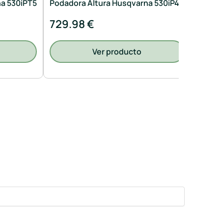
na 530iPT5
Podadora Altura Husqvarna 530iP4
Podad
729.98 €
589
Ver producto