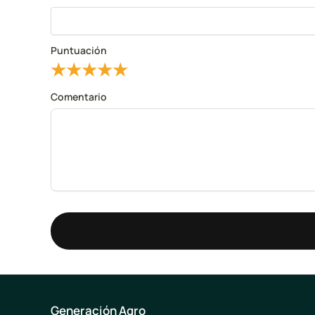
Puntuación
★
★
★
★
★
Comentario
Generación Agro