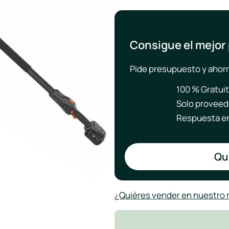
Consigue el mejor
Pide presupuesto y ahorr
100 % Gratui
Solo proveed
Respuesta en
Qui
¿Quiéres vender en nuestro