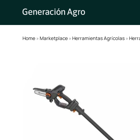
Ir
al
contenido
Home
»
Marketplace
»
Herramientas Agrícolas
»
Herr