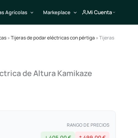
Mi Cuenta
s Agrícolas
Markeplace
cas
»
Tijeras de podar eléctricas con pértiga
» Tijeras
éctrica de Altura Kamikaze
RANGO DE PRECIOS
↓ 405,00 €
↑ 499,00 €