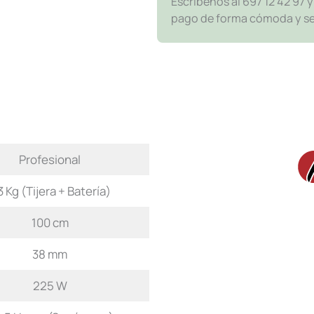
Escríbenos al 697 12 42 97 
pago de forma cómoda y segu
Profesional
3 Kg (Tijera + Batería)
100 cm
38 mm
225 W