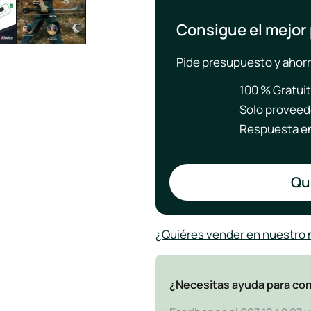
Consigue el mejor
Pide presupuesto y ahorr
100 % Gratui
Solo proveed
Respuesta en
Qui
¿Quiéres vender en nuestro
¿Necesitas ayuda para co