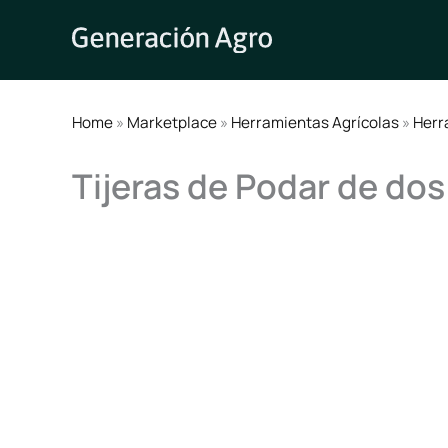
Ir
al
contenido
Home
»
Marketplace
»
Herramientas Agrícolas
»
Herr
Tijeras de Podar de do