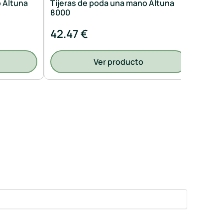
o Altuna
Tijeras de poda una mano Altuna
Tijer
8000
7100
42.47 €
36 €
Ver producto