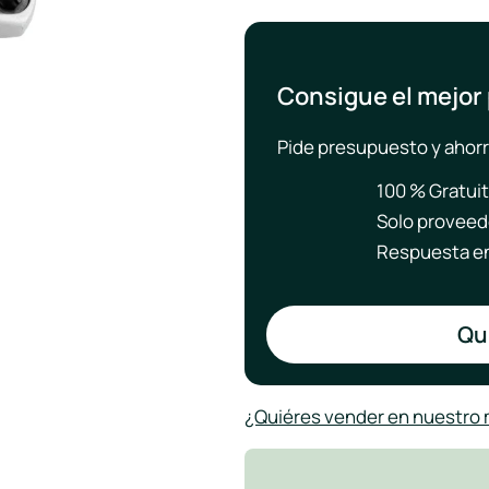
Consigue el mejor
Pide presupuesto y ahorr
100 % Gratui
Solo proveed
Respuesta en
Qui
¿Quiéres vender en nuestro