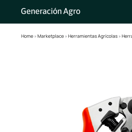
Ir
al
contenido
Home
»
Marketplace
»
Herramientas Agrícolas
»
Herr