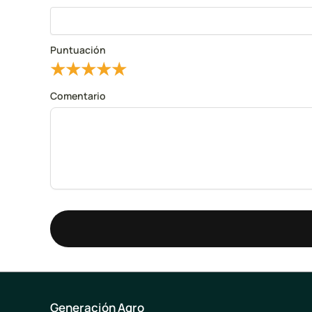
Puntuación
★
★
★
★
★
Comentario
Generación Agro