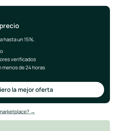
 precio
a hasta un 15%.
to
ores verificados
 menos de 24 horas
ero la mejor oferta
 marketplace? →