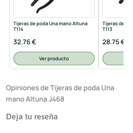
Tijeras de poda Una mano Altuna
Tijeras de p
T114
T113
32.76 €
28.75 €
Ver producto
V
Opiniones de Tijeras de poda Una
mano Altuna J468
Deja tu reseña