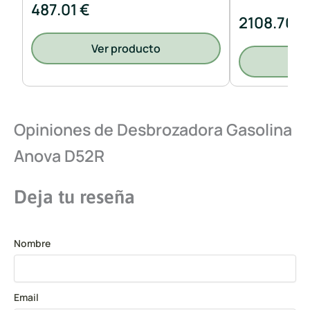
487.01 €
2108.70 €
Ver producto
V
Opiniones de Desbrozadora Gasolina
Anova D52R
Deja tu reseña
Nombre
Email