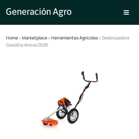
Ir
al
contenido
Home
»
Marketplace
»
Herramientas Agrícolas
» Desbrozadora
Gasolina Anova D52R