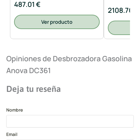
487.01 €
2108.70 €
Ver producto
V
Opiniones de Desbrozadora Gasolina
Anova DC361
Deja tu reseña
Nombre
Email