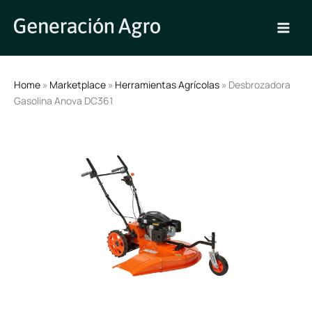
Ir
al
contenido
Home
»
Marketplace
»
Herramientas Agrícolas
» Desbrozadora
Gasolina Anova DC361