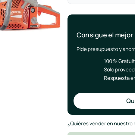
Consigue el mejor
Pide presupuesto y ahorr
100 % Gratui
Solo proveed
Respuesta en
Qui
¿Quiéres vender en nuestro