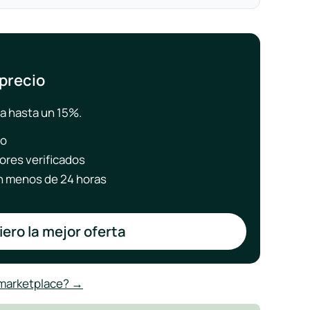
 precio
a hasta un 15%.
to
ores verificados
 menos de 24 horas
ero la mejor oferta
 marketplace? →