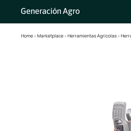
Ir
al
contenido
Home
»
Marketplace
»
Herramientas Agrícolas
»
Herr