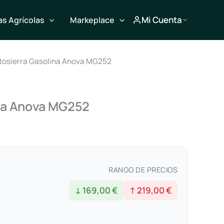
Mi Cuenta
s Agrícolas
Markeplace
tosierra Gasolina Anova MG252
na Anova MG252
RANGO DE PRECIOS
↓ 169,00 €
↑ 219,00 €