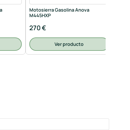
a
Motosierra Gasolina Anova
Motos
M445HXP
M437
270 €
230.
Ver producto