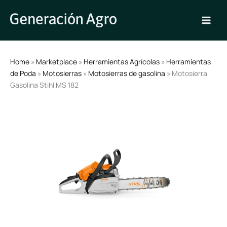
Ir
al
contenido
Home
»
Marketplace
»
Herramientas Agrícolas
»
Herramientas
de Poda
»
Motosierras
»
Motosierras de gasolina
» Motosierra
Gasolina Stihl MS 182