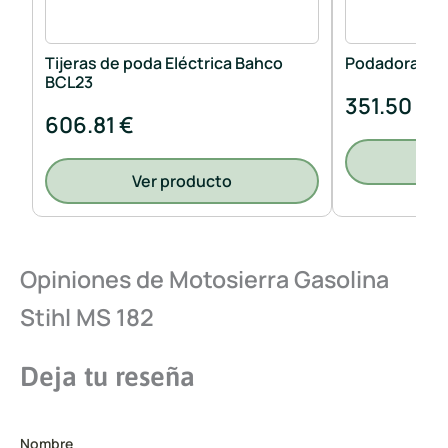
Tijeras de poda Eléctrica Bahco
Podadora Alt
BCL23
351.50 €
606.81 €
V
Ver producto
Opiniones de Motosierra Gasolina
Stihl MS 182
Deja tu reseña
Nombre