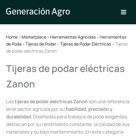
Ir
al
contenido
Home
»
Marketplace
»
Herramientas Agrícolas
»
Herramientas
de Poda
»
Tijeras de Podar
»
Tijeras de Podar Eléctricas
» Tijeras
de podar eléctricas Zanon
Tijeras de podar eléctricas
Zanon
Las
tijeras de podar eléctricas Zanon
son una referencia
en el sector agrícola por su
fiabilidad, precisión y
durabilidad
. Diseñadas para trabajos de poda exigentes,
destacan por su rendimiento constante, la calidad de sus
materiales y su bajo mantenimiento. En esta categoría