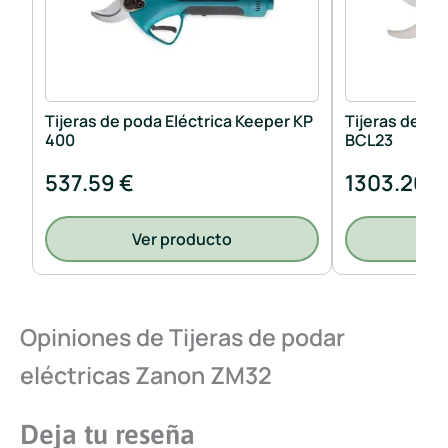
Tijeras de poda Eléctrica Keeper KP
Tijeras de po
400
BCL23
537.59 €
1303.26 €
Ver producto
V
Opiniones de Tijeras de podar
eléctricas Zanon ZM32
Deja tu reseña