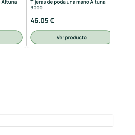
o Altuna
Tijeras de poda una mano Altuna
Tijer
9000
8000
46.05 €
42.4
Ver producto