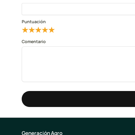
Puntuación
★
★
★
★
★
Comentario
Generación Agro