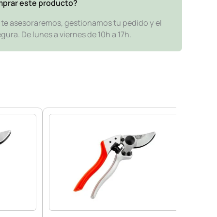
mprar este producto?
y te asesoraremos, gestionamos tu pedido y el
ra. De lunes a viernes de 10h a 17h.