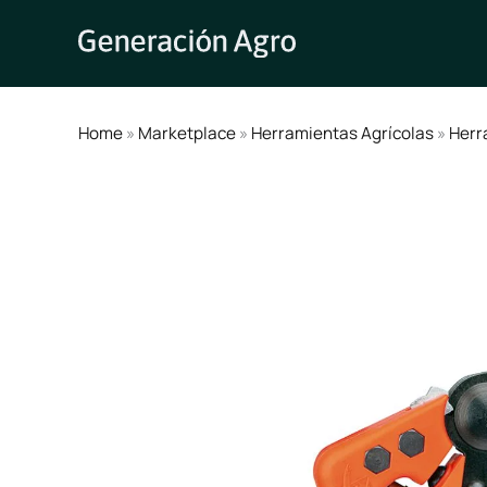
Ir
al
contenido
Home
»
Marketplace
»
Herramientas Agrícolas
»
Herr