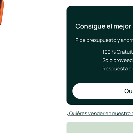
Consigue el mejor
Pide presupuesto y ahorr
100 % Gratui
Solo proveed
Respuesta en
Qui
¿Quiéres vender en nuestro