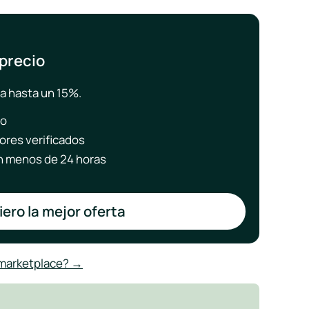
 precio
a hasta un 15%.
to
ores verificados
 menos de 24 horas
ero la mejor oferta
 marketplace? →