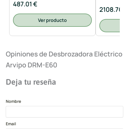
487.01 €
2108.70 €
Ver producto
V
Opiniones de Desbrozadora Eléctrico
Arvipo DRM-E60
Deja tu reseña
Nombre
Email