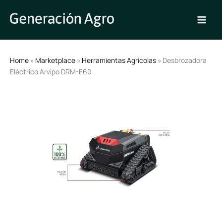
Ir
al
contenido
Home
»
Marketplace
»
Herramientas Agrícolas
» Desbrozadora
Eléctrico Arvipo DRM-E60