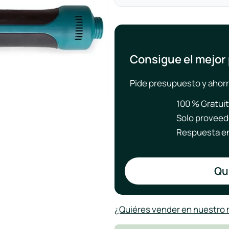
Consigue el mejor
Pide presupuesto y ahorr
100 % Gratui
Solo proveed
Respuesta en
Qui
¿Quiéres vender en nuestro