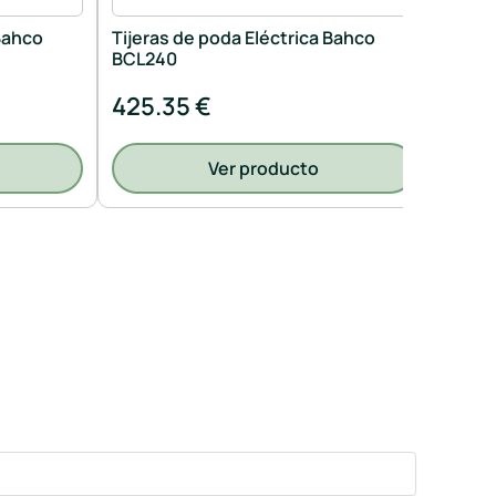
 Bahco
Tijeras de poda Eléctrica Bahco
Tijera
BCL240
BCL2
425.35 €
269.
Ver producto