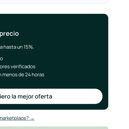
 precio
a hasta un 15%.
to
ores verificados
 menos de 24 horas
ero la mejor oferta
 marketplace? →