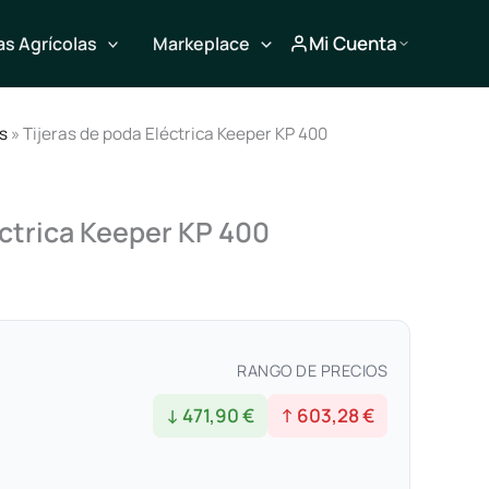
Mi Cuenta
s Agrícolas
Markeplace
s
» Tijeras de poda Eléctrica Keeper KP 400
éctrica Keeper KP 400
RANGO DE PRECIOS
↓ 471,90 €
↑ 603,28 €