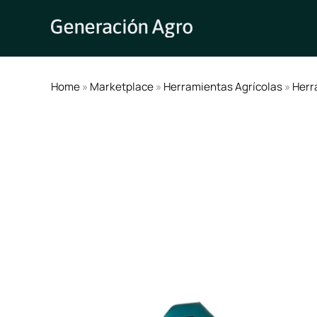
Ir
al
contenido
Home
»
Marketplace
»
Herramientas Agrícolas
»
Herr