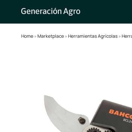
Ir
al
contenido
Home
»
Marketplace
»
Herramientas Agrícolas
»
Herr