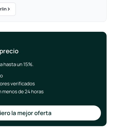
rlin
 precio
a hasta un 15%.
to
ores verificados
 menos de 24 horas
ero la mejor oferta