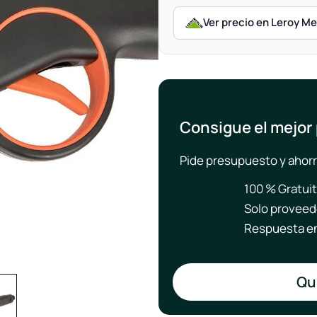
Ver precio en Leroy Me
Consigue el mejor
Pide presupuesto y ahorr
100 % Gratui
Solo proveed
Respuesta en
Qui