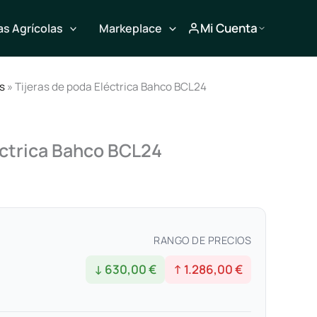
Mi Cuenta
s Agrícolas
Markeplace
s
» Tijeras de poda Eléctrica Bahco BCL24
éctrica Bahco BCL24
RANGO DE PRECIOS
↓ 630,00 €
↑ 1.286,00 €