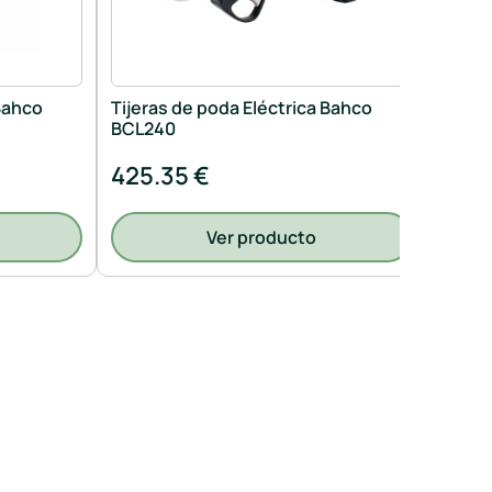
 Bahco
Tijeras de poda Eléctrica Bahco
Tijera
BCL240
BCL2
425.35 €
269.
Ver producto