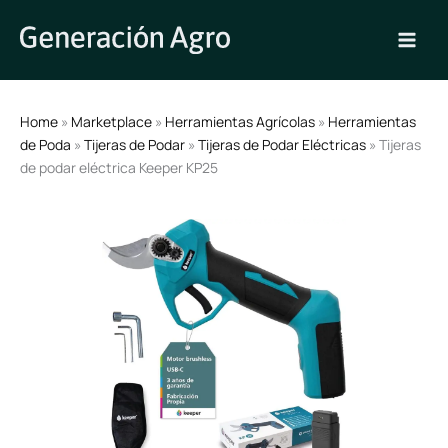
Ir
al
contenido
Home
»
Marketplace
»
Herramientas Agrícolas
»
Herramientas
de Poda
»
Tijeras de Podar
»
Tijeras de Podar Eléctricas
» Tijeras
de podar eléctrica Keeper KP25