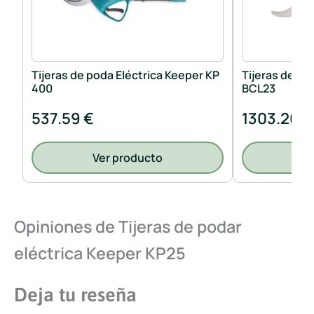
Tijeras de poda Eléctrica Keeper KP
Tijeras de po
400
BCL23
537.59 €
1303.26 €
Ver producto
V
Opiniones de Tijeras de podar
eléctrica Keeper KP25
Deja tu reseña