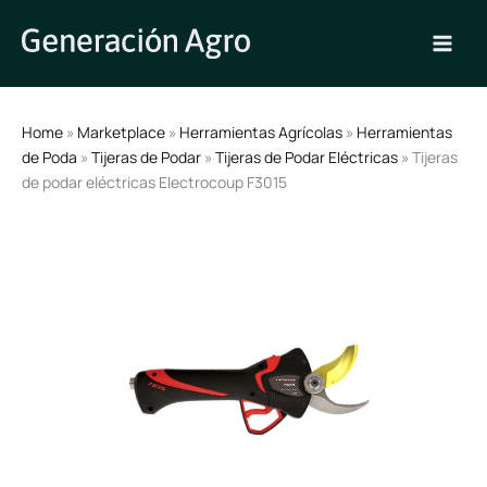
Ir
al
contenido
Home
»
Marketplace
»
Herramientas Agrícolas
»
Herramientas
de Poda
»
Tijeras de Podar
»
Tijeras de Podar Eléctricas
» Tijeras
de podar eléctricas Electrocoup F3015