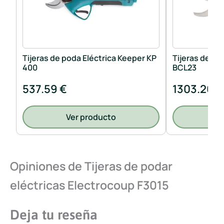
Tijeras de poda Eléctrica Keeper KP
Tijeras de po
400
BCL23
537.59 €
1303.26 €
Ver producto
V
Opiniones de Tijeras de podar
eléctricas Electrocoup F3015
Deja tu reseña