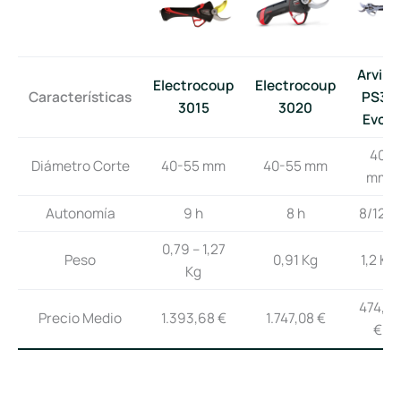
Arvipo
Electrocoup
Electrocoup
Características
PS37
3015
3020
Evo2
40
Diámetro Corte
40-55 mm
40-55 mm
mm
Autonomía
9 h
8 h
8/12 h
0,79 – 1,27
Peso
0,91 Kg
1,2 Kg
Kg
474,71
Precio Medio
1.393,68 €
1.747,08 €
€